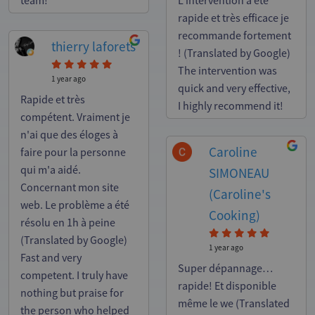
team!
L'intervention a été
rapide et très efficace je
recommande fortement
thierry laforets
! (Translated by Google)
The intervention was
1 year ago
quick and very effective,
Rapide et très
I highly recommend it!
compétent. Vraiment je
n'ai que des éloges à
Caroline
faire pour la personne
qui m'a aidé.
SIMONEAU
Concernant mon site
(Caroline's
web. Le problème a été
Cooking)
résolu en 1h à peine
(Translated by Google)
1 year ago
Fast and very
Super dépannage…
competent. I truly have
rapide! Et disponible
nothing but praise for
même le we (Translated
the person who helped