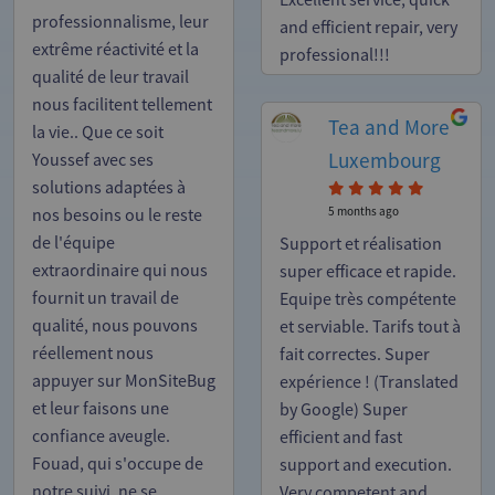
Excellent service, quick
professionnalisme, leur
and efficient repair, very
extrême réactivité et la
professional!!!
qualité de leur travail
nous facilitent tellement
Tea and More
la vie.. Que ce soit
Luxembourg
Youssef avec ses
solutions adaptées à
5 months ago
nos besoins ou le reste
de l'équipe
Support et réalisation
extraordinaire qui nous
super efficace et rapide.
fournit un travail de
Equipe très compétente
qualité, nous pouvons
et serviable. Tarifs tout à
réellement nous
fait correctes. Super
appuyer sur MonSiteBug
expérience ! (Translated
et leur faisons une
by Google) Super
confiance aveugle.
efficient and fast
Fouad, qui s'occupe de
support and execution.
notre suivi, ne se
Very competent and