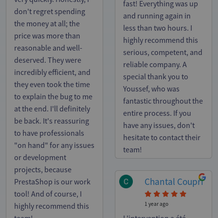
fast! Everything was up
don't regret spending
and running again in
the money at all; the
less than two hours. I
price was more than
highly recommend this
reasonable and well-
serious, competent, and
deserved. They were
reliable company. A
incredibly efficient, and
special thank you to
they even took the time
Youssef, who was
to explain the bug to me
fantastic throughout the
at the end. I'll definitely
entire process. If you
be back. It's reassuring
have any issues, don't
to have professionals
hesitate to contact their
"on hand" for any issues
team!
or development
projects, because
Chantal Coupri
PrestaShop is our work
tool! And of course, I
1 year ago
highly recommend this