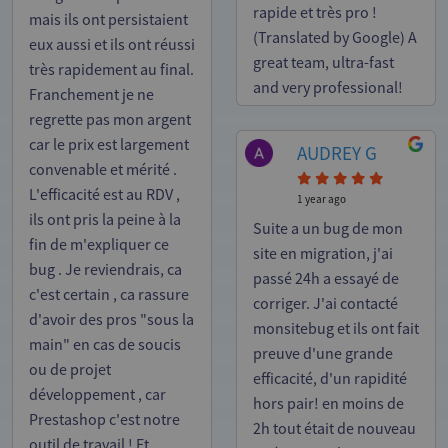
rapide et très pro !
mais ils ont persistaient
(Translated by Google) A
eux aussi et ils ont réussi
great team, ultra-fast
très rapidement au final.
and very professional!
Franchement je ne
regrette pas mon argent
car le prix est largement
AUDREY G
convenable et mérité .
L'efficacité est au RDV ,
1 year ago
ils ont pris la peine à la
Suite a un bug de mon
fin de m'expliquer ce
site en migration, j'ai
bug . Je reviendrais, ca
passé 24h a essayé de
c'est certain , ca rassure
corriger. J'ai contacté
d'avoir des pros "sous la
monsitebug et ils ont fait
main" en cas de soucis
preuve d'une grande
ou de projet
efficacité, d'un rapidité
développement , car
hors pair! en moins de
Prestashop c'est notre
2h tout était de nouveau
outil de travail ! Et