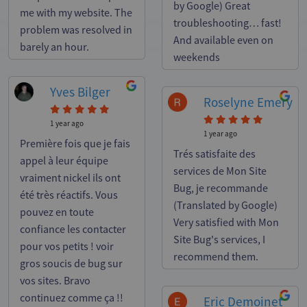
by Google) Great
me with my website. The
troubleshooting… fast!
problem was resolved in
And available even on
barely an hour.
weekends
Yves Bilger
Roselyne Emery
1 year ago
1 year ago
Première fois que je fais
Trés satisfaite des
appel à leur équipe
services de Mon Site
vraiment nickel ils ont
Bug, je recommande
été très réactifs. Vous
(Translated by Google)
pouvez en toute
Very satisfied with Mon
confiance les contacter
Site Bug's services, I
pour vos petits ! voir
recommend them.
gros soucis de bug sur
vos sites. Bravo
continuez comme ça !!
Eric Demoinet