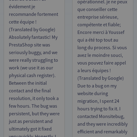
opérationnel. je ne peux
évidement je
que conseiller cette
recommande fortement
entreprise sérieuse,
cette équipe !
compétente et fiable;
(Translated by Google)
Encore merci à Youssef
Absolutely fantastic! My
qui a été top tout au
PrestaShop site was
long du process. Si vous
seriously buggy, and we
avez le moindre souci,
were really struggling to
vous pouvez faire appel
work (we use it as our
a leurs équipes !
physical cash register).
(Translated by Google)
Between the initial
Due to a bug on my
contact and the final
website during
resolution, it only took a
migration, I spent 24
few hours. The bug was
hours trying to fix it. I
persistent, but they were
contacted Monsitebug,
just as persistent and
and they were incredibly
ultimately got it fixed
efficient and remarkably
very quickly. Honestly, I