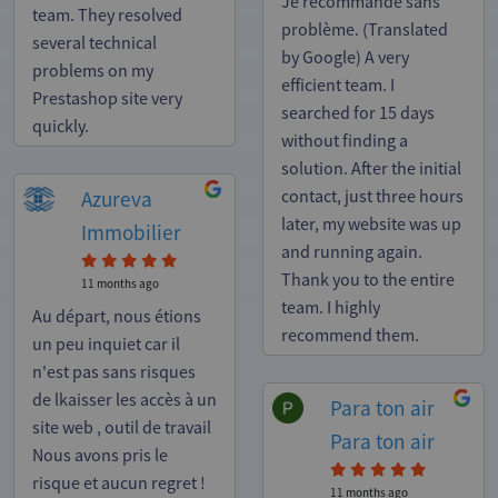
Je recommande sans
team. They resolved
problème. (Translated
several technical
by Google) A very
problems on my
efficient team. I
Prestashop site very
searched for 15 days
quickly.
without finding a
solution. After the initial
Azureva
contact, just three hours
later, my website was up
Immobilier
and running again.
Thank you to the entire
11 months ago
team. I highly
Au départ, nous étions
recommend them.
un peu inquiet car il
n'est pas sans risques
de lkaisser les accès à un
Para ton air
site web , outil de travail
Para ton air
Nous avons pris le
risque et aucun regret !
11 months ago