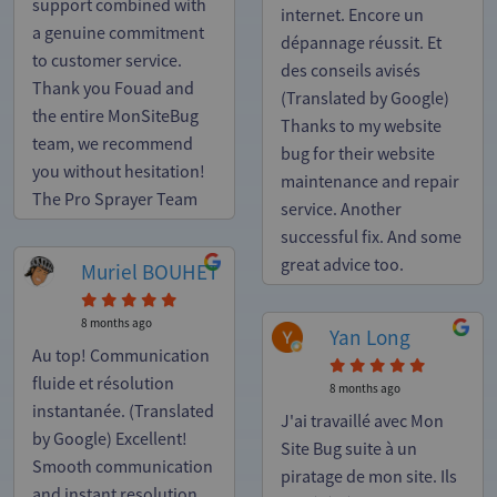
support combined with
internet. Encore un
a genuine commitment
dépannage réussit. Et
to customer service.
des conseils avisés
Thank you Fouad and
(Translated by Google)
the entire MonSiteBug
Thanks to my website
team, we recommend
bug for their website
you without hesitation!
maintenance and repair
The Pro Sprayer Team
service. Another
successful fix. And some
great advice too.
Muriel BOUHET
8 months ago
Yan Long
Au top! Communication
fluide et résolution
8 months ago
instantanée. (Translated
J'ai travaillé avec Mon
by Google) Excellent!
Site Bug suite à un
Smooth communication
piratage de mon site. Ils
and instant resolution.