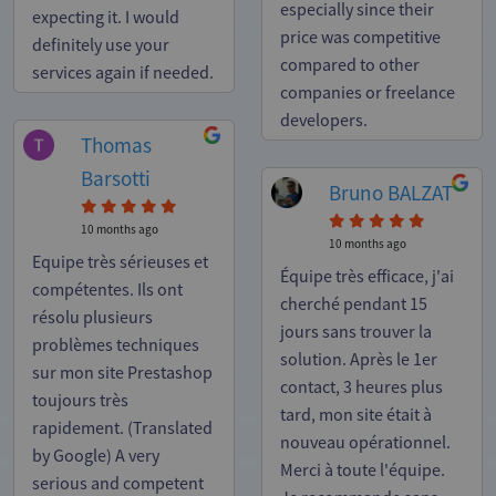
especially since their
expecting it. I would
price was competitive
definitely use your
compared to other
services again if needed.
companies or freelance
developers.
Thomas
Barsotti
Bruno BALZAT
10 months ago
10 months ago
Equipe très sérieuses et
Équipe très efficace, j'ai
compétentes. Ils ont
cherché pendant 15
résolu plusieurs
jours sans trouver la
problèmes techniques
solution. Après le 1er
sur mon site Prestashop
contact, 3 heures plus
toujours très
tard, mon site était à
rapidement. (Translated
nouveau opérationnel.
by Google) A very
Merci à toute l'équipe.
serious and competent