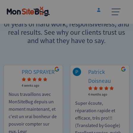
Opinions of our customers
Every testimonial is genuine — the result
of years of hard work, responsiveness, and
real results. See why our clients trust us
and what they have to say.
PRO SPRAYER
Patrick
Doisneau
4 weeks ago
Nous travaillons avec
4 months ago
MonSiteBug depuis un
Super écoute,
moment maintenant, et
réparation rapide et
c'est un vrai bonheur de
efficace, très pro!!!
pouvoir compter sur
(Translated by Google)
eux. Leur