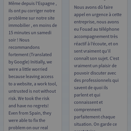
Même depuis l'Espagne ,
Nous avons dû faire
ils ont pu corriger notre
appel en urgence à cette
problème sur notre site
entreprise, nous avons
immobilier , en moins de
eu Fouad au téléphone
15 minutes un samedi
accompagnement très
soir ! Nous
réactif à l’écoute, et on
recommandons
sent vraiment qu’il
fortement (Translated
connaît son sujet. C’est
by Google) Initially, we
vraiment un plaisir de
were a little worried
pouvoir discuter avec
because leaving access
des professionnels qui
to a website, a work tool,
savent de quoi ils
untrusted is not without
parlent et qui
risk. We took the risk
connaissent et
and have no regrets!
comprennent
Even from Spain, they
parfaitement chaque
were able to fix the
situation. On garde ce
problem on our real