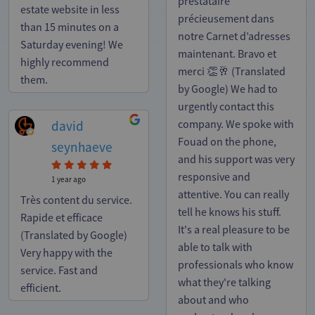
prestataire
estate website in less
précieusement dans
than 15 minutes on a
notre Carnet d’adresses
Saturday evening! We
maintenant. Bravo et
highly recommend
merci 👏🥂 (Translated
them.
by Google) We had to
urgently contact this
david
company. We spoke with
Fouad on the phone,
seynhaeve
and his support was very
responsive and
1 year ago
attentive. You can really
Très content du service.
tell he knows his stuff.
Rapide et efficace
It's a real pleasure to be
(Translated by Google)
able to talk with
Very happy with the
professionals who know
service. Fast and
what they're talking
efficient.
about and who