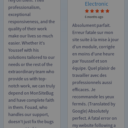
rely on them. Their
Electronic
professionalism,
exceptional
6 months ago
responsiveness, and the
Absolument parfait.
quality of their work
Erreur fatale sur mon
make our lives so much
site suite à la mise à jour
easier. Whether it's
d'un module, corrigée
Youssef with his
en moins d'une heure
solutions tailored to our
par Youssef et son
needs or the rest of the
équipe. Quel plaisir de
extraordinary team who
travailler avec des
provide us with top-
professionnels aussi
notch work, we can truly
efficaces. Je
depend on MonSiteBug
recommande les yeux
and have complete faith
fermés. (Translated by
in them. Fouad, who
Google) Absolutely
handles our support,
perfect. A fatal error on
doesn't just fix the bugs
my website following a