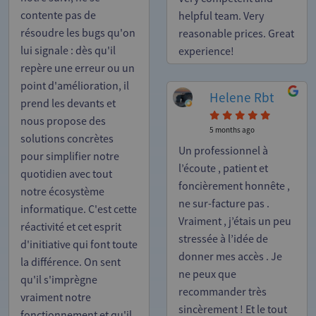
contente pas de
helpful team. Very
résoudre les bugs qu'on
reasonable prices. Great
lui signale : dès qu'il
experience!
repère une erreur ou un
point d'amélioration, il
Helene Rbt
prend les devants et
nous propose des
5 months ago
solutions concrètes
Un professionnel à
pour simplifier notre
l’écoute , patient et
quotidien avec tout
foncièrement honnête ,
notre écosystème
ne sur-facture pas .
informatique. C'est cette
Vraiment , j’étais un peu
réactivité et cet esprit
stressée à l’idée de
d'initiative qui font toute
donner mes accès . Je
la différence. On sent
ne peux que
qu'il s'imprègne
recommander très
vraiment notre
sincèrement ! Et le tout
fonctionnement et qu'il