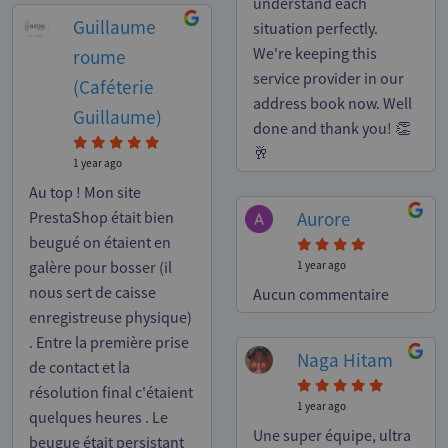
understand each
Guillaume
situation perfectly.
We're keeping this
roume
service provider in our
(Caféterie
address book now. Well
Guillaume)
done and thank you! 👏
🥂
1 year ago
Au top ! Mon site
Aurore
PrestaShop était bien
beugué on étaient en
galère pour bosser (il
1 year ago
nous sert de caisse
Aucun commentaire
enregistreuse physique)
. Entre la première prise
Naga Hitam
de contact et la
résolution final c'étaient
1 year ago
quelques heures . Le
Une super équipe, ultra
beugue était persistant