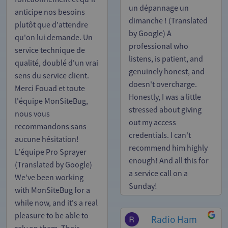
un dépannage un
anticipe nos besoins
dimanche ! (Translated
plutôt que d'attendre
by Google) A
qu'on lui demande. Un
professional who
service technique de
listens, is patient, and
qualité, doublé d'un vrai
genuinely honest, and
sens du service client.
doesn't overcharge.
Merci Fouad et toute
Honestly, I was a little
l'équipe MonSiteBug,
stressed about giving
nous vous
out my access
recommandons sans
credentials. I can't
aucune hésitation!
recommend him highly
L'équipe Pro Sprayer
enough! And all this for
(Translated by Google)
a service call on a
We've been working
Sunday!
with MonSiteBug for a
while now, and it's a real
pleasure to be able to
Radio Ham