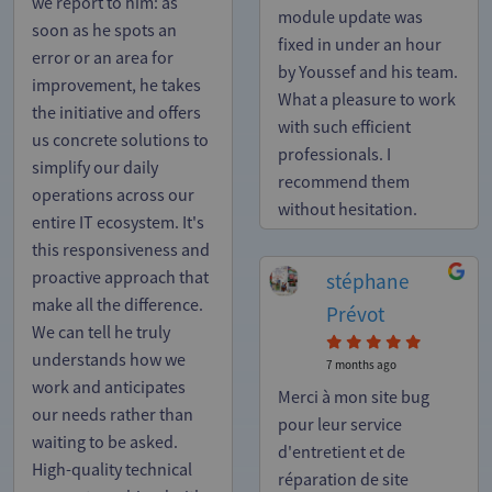
we report to him: as
module update was
soon as he spots an
fixed in under an hour
error or an area for
by Youssef and his team.
improvement, he takes
What a pleasure to work
the initiative and offers
with such efficient
us concrete solutions to
professionals. I
simplify our daily
recommend them
operations across our
without hesitation.
entire IT ecosystem. It's
this responsiveness and
proactive approach that
stéphane
make all the difference.
Prévot
We can tell he truly
understands how we
7 months ago
work and anticipates
Merci à mon site bug
our needs rather than
pour leur service
waiting to be asked.
d'entretient et de
High-quality technical
réparation de site