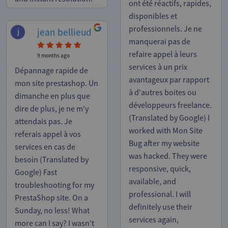
ont été réactifs, rapides,
disponibles et
professionnels. Je ne
jean bellieud
manquerai pas de
refaire appel à leurs
9 months ago
services à un prix
Dépannage rapide de
avantageux par rapport
mon site prestashop. Un
à d'autres boites ou
dimanche en plus que
développeurs freelance.
dire de plus, je ne m'y
(Translated by Google) I
attendais pas. Je
worked with Mon Site
referais appel à vos
Bug after my website
services en cas de
was hacked. They were
besoin (Translated by
responsive, quick,
Google) Fast
available, and
troubleshooting for my
professional. I will
PrestaShop site. On a
definitely use their
Sunday, no less! What
services again,
more can I say? I wasn't